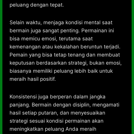
peluang dengan tepat.
Selain waktu, menjaga kondisi mental saat
bermain juga sangat penting. Permainan ini
bisa memicu emosi, terutama saat
kemenangan atau kekalahan beruntun terjadi.
Pemain yang bisa tetap tenang dan membuat
keputusan berdasarkan strategi, bukan emosi,
biasanya memiliki peluang lebih baik untuk
meraih hasil positif.
Konsistensi juga berperan dalam jangka
panjang. Bermain dengan disiplin, mengamati
hasil setiap putaran, dan menyesuaikan
strategi sesuai kondisi permainan akan
meningkatkan peluang Anda meraih