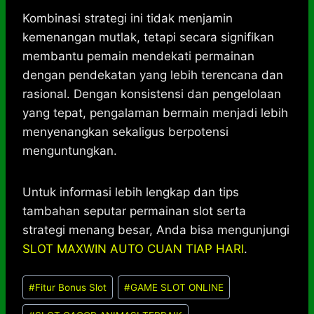
Kombinasi strategi ini tidak menjamin
kemenangan mutlak, tetapi secara signifikan
membantu pemain mendekati permainan
dengan pendekatan yang lebih terencana dan
rasional. Dengan konsistensi dan pengelolaan
yang tepat, pengalaman bermain menjadi lebih
menyenangkan sekaligus berpotensi
menguntungkan.
Untuk informasi lebih lengkap dan tips
tambahan seputar permainan slot serta
strategi menang besar, Anda bisa mengunjungi
SLOT MAXWIN AUTO CUAN TIAP HARI
.
Post
#
Fitur Bonus Slot
#
GAME SLOT ONLINE
Tags: