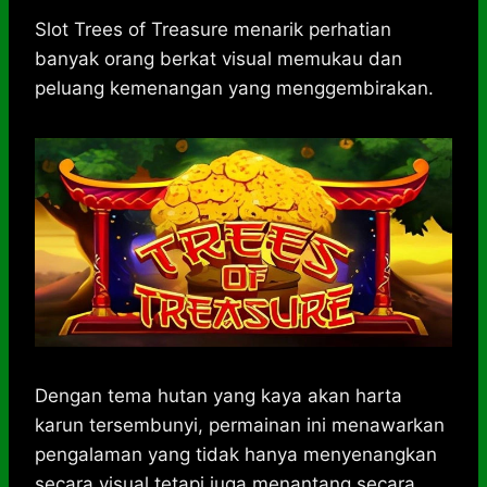
h
a
e
e
k
i
a
c
s
l
y
n
Slot Trees of Treasure menarik perhatian
t
e
s
e
p
e
banyak orang berkat visual memukau dan
s
b
e
g
e
peluang kemenangan yang menggembirakan.
A
o
n
r
p
o
g
a
p
k
e
m
r
Dengan tema hutan yang kaya akan harta
karun tersembunyi, permainan ini menawarkan
pengalaman yang tidak hanya menyenangkan
secara visual tetapi juga menantang secara