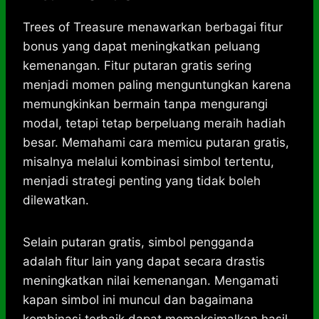
Trees of Treasure menawarkan berbagai fitur
bonus yang dapat meningkatkan peluang
kemenangan. Fitur putaran gratis sering
menjadi momen paling menguntungkan karena
memungkinkan bermain tanpa mengurangi
modal, tetapi tetap berpeluang meraih hadiah
besar. Memahami cara memicu putaran gratis,
misalnya melalui kombinasi simbol tertentu,
menjadi strategi penting yang tidak boleh
dilewatkan.
Selain putaran gratis, simbol pengganda
adalah fitur lain yang dapat secara drastis
meningkatkan nilai kemenangan. Mengamati
kapan simbol ini muncul dan bagaimana