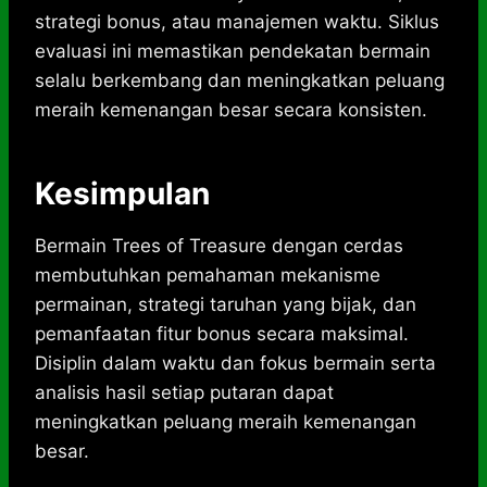
strategi bonus, atau manajemen waktu. Siklus
evaluasi ini memastikan pendekatan bermain
selalu berkembang dan meningkatkan peluang
meraih kemenangan besar secara konsisten.
Kesimpulan
Bermain Trees of Treasure dengan cerdas
membutuhkan pemahaman mekanisme
permainan, strategi taruhan yang bijak, dan
pemanfaatan fitur bonus secara maksimal.
Disiplin dalam waktu dan fokus bermain serta
analisis hasil setiap putaran dapat
meningkatkan peluang meraih kemenangan
besar.