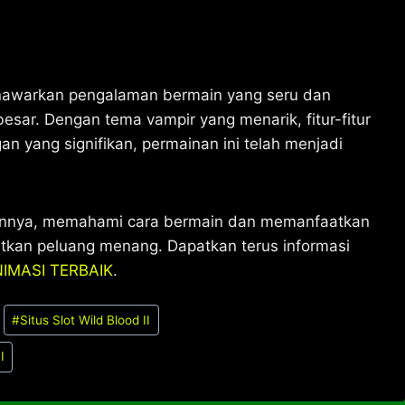
menawarkan pengalaman bermain yang seru dan
sar. Dengan tema vampir yang menarik, fitur-fitur
n yang signifikan, permainan ini telah menjadi
annya, memahami cara bermain dan memanfaatkan
katkan peluang menang. Dapatkan terus informasi
IMASI TERBAIK
.
#
Situs Slot Wild Blood II
I