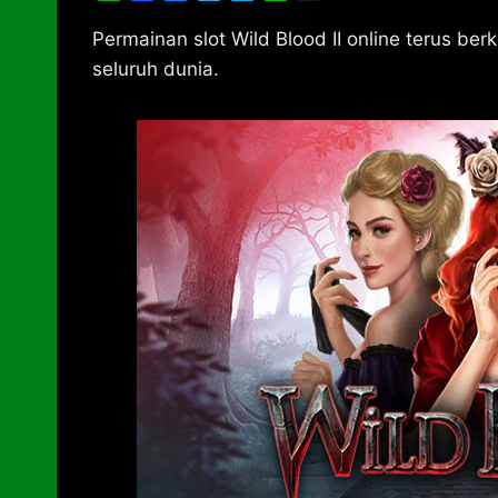
h
a
e
e
k
i
a
c
s
l
y
n
Permainan slot Wild Blood II online terus b
t
e
s
e
p
e
seluruh dunia.
s
b
e
g
e
A
o
n
r
p
o
g
a
p
k
e
m
r