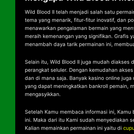
Wild Blood II telah menjadi salah satu permai
tema yang menarik, fitur-fitur inovatif, dan 
menawarkan pengalaman bermain yang menye
meraih kemenangan yang signifikan. Grafis
menambah daya tarik permainan ini, membua
Selain itu, Wild Blood II juga mudah diakses
perangkat seluler. Dengan kemudahan akses 
dan di mana saja. Banyak kasino online ju
yang dapat meningkatkan bankroll pemain, 
mengasyikkan.
Setelah Kamu membaca informasi ini, Kamu
ini. Maka dari itu Kami sudah menyediakan s
Kalian memainkan permainan ini yaitu di
cupu