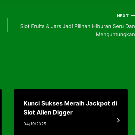
NEXT
Slot Fruits & Jars Jadi Pilihan Hiburan Seru Dan
Menguntungkan
Kunci Sukses Meraih Jackpot di
Slot Alien Digger
04/19/2025