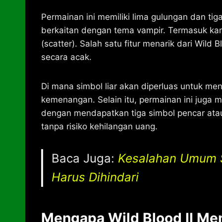
Permainan ini memiliki lima gulungan dan ti
berkaitan dengan tema vampir. Termasuk karak
(scatter). Salah satu fitur menarik dari Wild B
secara acak.
Di mana simbol liar akan diperluas untuk m
kemenangan. Selain itu, permainan ini juga m
dengan mendapatkan tiga simbol pencar ata
tanpa risiko kehilangan uang.
Baca Juga:
Kesalahan Umum S
Harus Dihindari
Mengapa Wild Blood II Menj