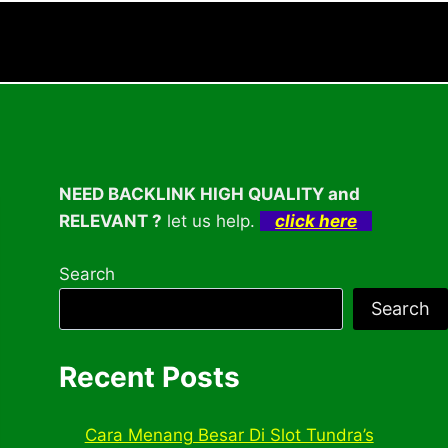
NEED BACKLINK HIGH QUALITY and
RELEVANT ?
let us help.
click here
Search
Search
Recent Posts
Cara Menang Besar Di Slot Tundra’s