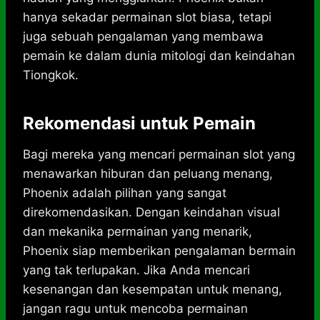
hanya sekadar permainan slot biasa, tetapi
juga sebuah pengalaman yang membawa
pemain ke dalam dunia mitologi dan keindahan
Tiongkok.
Rekomendasi untuk Pemain
Bagi mereka yang mencari permainan slot yang
menawarkan hiburan dan peluang menang,
Phoenix adalah pilihan yang sangat
direkomendasikan. Dengan keindahan visual
dan mekanika permainan yang menarik,
Phoenix siap memberikan pengalaman bermain
yang tak terlupakan. Jika Anda mencari
kesenangan dan kesempatan untuk menang,
jangan ragu untuk mencoba permainan