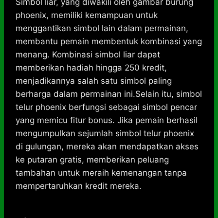
Simbol liar, yang diwakili oleh gambar burung
phoenix, memiliki kemampuan untuk
menggantikan simbol lain dalam permainan,
membantu pemain membentuk kombinasi yang
menang. Kombinasi simbol liar dapat
memberikan hadiah hingga 250 kredit,
menjadikannya salah satu simbol paling
berharga dalam permainan ini.Selain itu, simbol
telur phoenix berfungsi sebagai simbol pencar
yang memicu fitur bonus. Jika pemain berhasil
mengumpulkan sejumlah simbol telur phoenix
di gulungan, mereka akan mendapatkan akses
ke putaran gratis, memberikan peluang
tambahan untuk meraih kemenangan tanpa
mempertaruhkan kredit mereka.