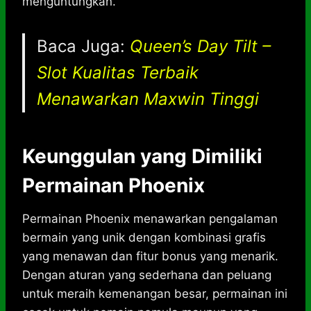
menguntungkan.
Baca Juga:
Queen’s Day Tilt –
Slot Kualitas Terbaik
Menawarkan Maxwin Tinggi
Keunggulan yang Dimiliki
Permainan Phoenix
Permainan Phoenix menawarkan pengalaman
bermain yang unik dengan kombinasi grafis
yang menawan dan fitur bonus yang menarik.
Dengan aturan yang sederhana dan peluang
untuk meraih kemenangan besar, permainan ini