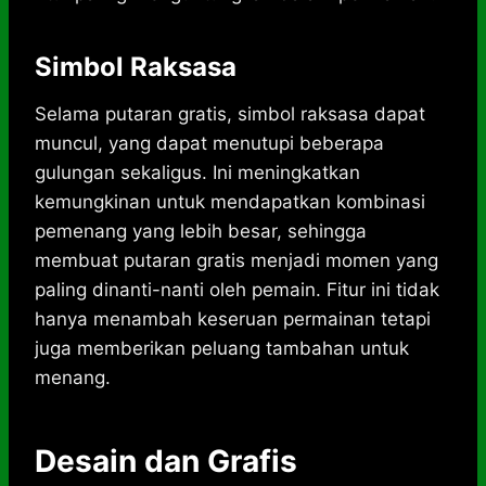
Simbol Raksasa
Selama putaran gratis, simbol raksasa dapat
muncul, yang dapat menutupi beberapa
gulungan sekaligus. Ini meningkatkan
kemungkinan untuk mendapatkan kombinasi
pemenang yang lebih besar, sehingga
membuat putaran gratis menjadi momen yang
paling dinanti-nanti oleh pemain. Fitur ini tidak
hanya menambah keseruan permainan tetapi
juga memberikan peluang tambahan untuk
menang.
Desain dan Grafis