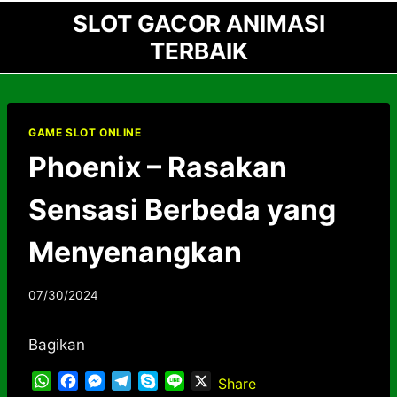
Skip
SLOT GACOR ANIMASI
to
TERBAIK
content
GAME SLOT ONLINE
Phoenix – Rasakan
Sensasi Berbeda yang
Menyenangkan
07/30/2024
Bagikan
W
F
M
T
S
L
X
Share