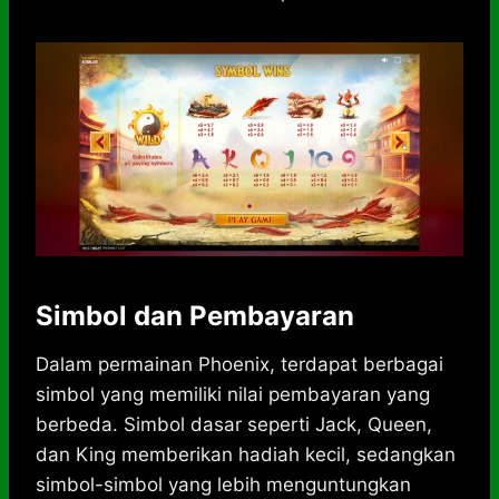
Simbol dan Pembayaran
Dalam permainan Phoenix, terdapat berbagai
simbol yang memiliki nilai pembayaran yang
berbeda. Simbol dasar seperti Jack, Queen,
dan King memberikan hadiah kecil, sedangkan
simbol-simbol yang lebih menguntungkan