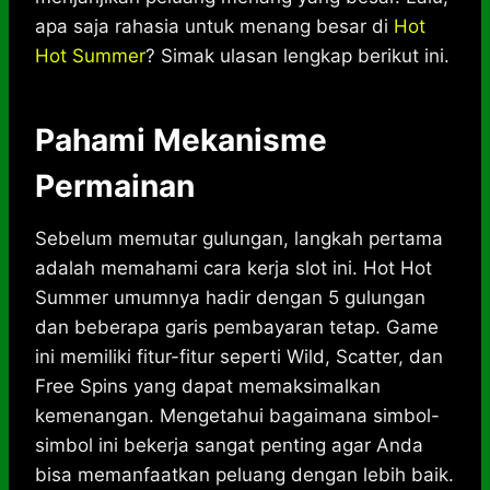
apa saja rahasia untuk menang besar di
Hot
Hot Summer
? Simak ulasan lengkap berikut ini.
Pahami Mekanisme
Permainan
Sebelum memutar gulungan, langkah pertama
adalah memahami cara kerja slot ini. Hot Hot
Summer umumnya hadir dengan 5 gulungan
dan beberapa garis pembayaran tetap. Game
ini memiliki fitur-fitur seperti Wild, Scatter, dan
Free Spins yang dapat memaksimalkan
kemenangan. Mengetahui bagaimana simbol-
simbol ini bekerja sangat penting agar Anda
bisa memanfaatkan peluang dengan lebih baik.