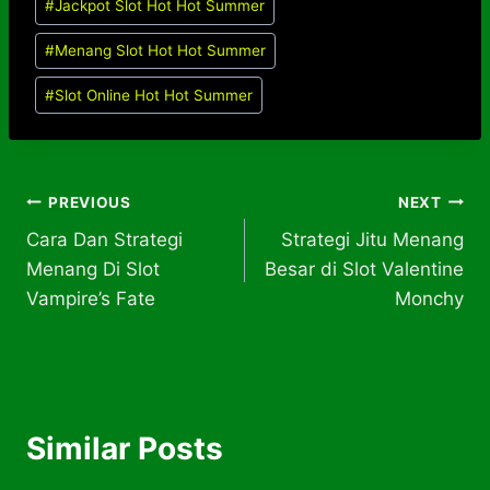
#
Jackpot Slot Hot Hot Summer
#
Menang Slot Hot Hot Summer
#
Slot Online Hot Hot Summer
Post
PREVIOUS
NEXT
Cara Dan Strategi
Strategi Jitu Menang
navigation
Menang Di Slot
Besar di Slot Valentine
Vampire’s Fate
Monchy
Similar Posts