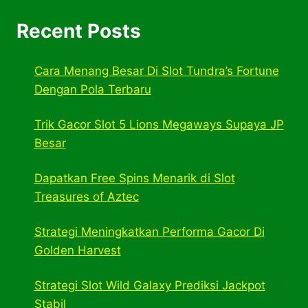
Recent Posts
Cara Menang Besar Di Slot Tundra’s Fortune
Dengan Pola Terbaru
Trik Gacor Slot 5 Lions Megaways Supaya JP
Besar
Dapatkan Free Spins Menarik di Slot
Treasures of Aztec
Strategi Meningkatkan Performa Gacor Di
Golden Harvest
Strategi Slot Wild Galaxy Prediksi Jackpot
Stabil