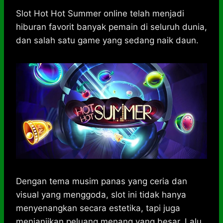
h
a
e
e
k
i
a
c
s
l
y
n
Slot Hot Hot Summer online telah menjadi
t
e
s
e
p
e
hiburan favorit banyak pemain di seluruh dunia,
s
b
e
g
e
dan salah satu game yang sedang naik daun.
A
o
n
r
p
o
g
a
p
k
e
m
r
Dengan tema musim panas yang ceria dan
visual yang menggoda, slot ini tidak hanya
menyenangkan secara estetika, tapi juga
menjanjikan peluang menang yang besar. Lalu,