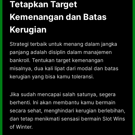
Tetapkan Target
Kemenangan dan Batas
Kerugian
Strategi terbaik untuk menang dalam jangka
panjang adalah disiplin dalam manajemen
bankroll. Tentukan target kemenangan
misalnya, dua kali lipat dari modal dan batas
kerugian yang bisa kamu toleransi.
Jika sudah mencapai salah satunya, segera
berhenti. Ini akan membantu kamu bermain
secara sehat, menghindari kerugian berlebihan,
dan tetap menikmati sensasi bermain Slot Wins
of Winter.