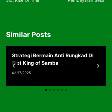
Slot Rise Of Ymir
Pembayaran Besar
Similar Posts
Strategi Bermain Anti Rungkad Di
Slot King of Samba
03/17/2025