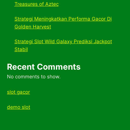
Treasures of Aztec
Strategi Meningkatkan Performa Gacor Di
Golden Harvest
Strategi Slot Wild Galaxy Prediksi Jackpot
Stabil
Recent Comments
No comments to show.
slot gacor
demo slot