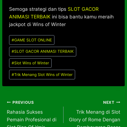
Semoga strategi dan tips
SLOT GACOR
ANIMASI TERBAIK
ini bisa bantu kamu meraih
jackpot di Wins of Winter
Post
#
GAME SLOT ONLINE
Tags:
#
SLOT GACOR ANIMASI TERBAIK
#
Slot Wins of Winter
#
Trik Menang Slot Wins of Winter
Post
PREVIOUS
NEXT
Rahasia Sukses
Trik Menang di Slot
navigation
Pemain Profesional di
Glory of Rome Dengan