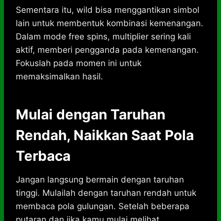
Sementara itu, wild bisa menggantikan simbol
lain untuk membentuk kombinasi kemenangan.
Dalam mode free spins, multiplier sering kali
aktif, memberi pengganda pada kemenangan.
Fokuslah pada momen ini untuk
memaksimalkan hasil.
Mulai dengan Taruhan
Rendah, Naikkan Saat Pola
Terbaca
Jangan langsung bermain dengan taruhan
tinggi. Mulailah dengan taruhan rendah untuk
membaca pola gulungan. Setelah beberapa
putaran dan jika kamu mulai melihat