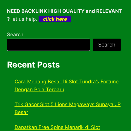
NEED BACKLINK HIGH QUALITY and RELEVANT
?
let us help.
click here
Search
Search
Recent Posts
Cara Menang Besar Di Slot Tundra’s Fortune
Dengan Pola Terbaru
Trik Gacor Slot 5 Lions Megaways Supaya JP
Besar
Dapatkan Free Spins Menarik di Slot