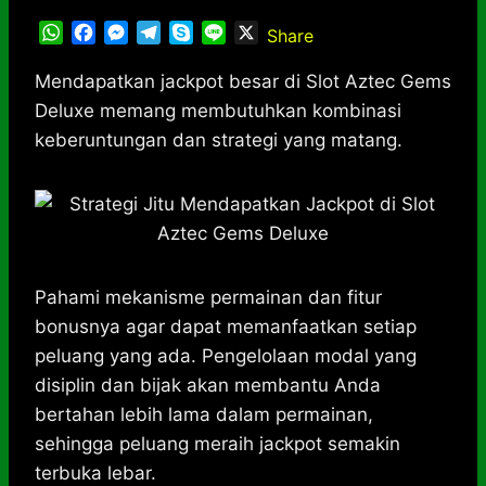
W
F
M
T
S
L
X
Share
h
a
e
e
k
i
a
c
s
l
y
n
Mendapatkan jackpot besar di Slot Aztec Gems
t
e
s
e
p
e
Deluxe memang membutuhkan kombinasi
s
b
e
g
e
keberuntungan dan strategi yang matang.
A
o
n
r
p
o
g
a
p
k
e
m
r
Pahami mekanisme permainan dan fitur
bonusnya agar dapat memanfaatkan setiap
peluang yang ada. Pengelolaan modal yang
disiplin dan bijak akan membantu Anda
bertahan lebih lama dalam permainan,
sehingga peluang meraih jackpot semakin
terbuka lebar.