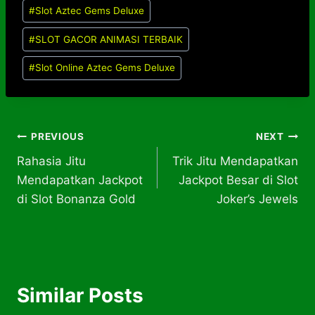
#
Slot Aztec Gems Deluxe
#
SLOT GACOR ANIMASI TERBAIK
#
Slot Online Aztec Gems Deluxe
Post
PREVIOUS
NEXT
Rahasia Jitu
Trik Jitu Mendapatkan
navigation
Mendapatkan Jackpot
Jackpot Besar di Slot
di Slot Bonanza Gold
Joker’s Jewels
Similar Posts