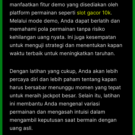
manfaatkan fitur demo yang disediakan oleh
platform permainan seperti
slot gacor 10k
.
Melalui mode demo, Anda dapat berlatih dan
memahami pola permainan tanpa risiko
kehilangan uang nyata. Ini juga kesempatan
untuk menguji strategi dan menentukan kapan
waktu terbaik untuk meningkatkan taruhan.
Dengan latihan yang cukup, Anda akan lebih
percaya diri dan lebih paham tentang kapan
harus bersabar menunggu momen yang tepat
untuk meraih jackpot besar. Selain itu, latihan
ini membantu Anda mengenal variasi
permainan dan mengasah intuisi dalam
mengambil keputusan saat bermain dengan
uang asli.