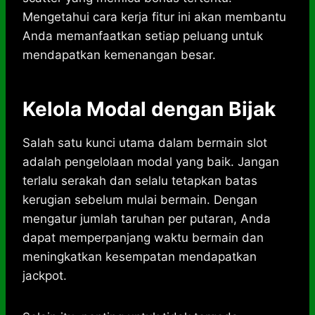
Mengetahui cara kerja fitur ini akan membantu
Anda memanfaatkan setiap peluang untuk
mendapatkan kemenangan besar.
Kelola Modal dengan Bijak
Salah satu kunci utama dalam bermain slot
adalah pengelolaan modal yang baik. Jangan
terlalu serakah dan selalu tetapkan batas
kerugian sebelum mulai bermain. Dengan
mengatur jumlah taruhan per putaran, Anda
dapat memperpanjang waktu bermain dan
meningkatkan kesempatan mendapatkan
jackpot.