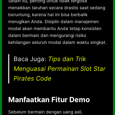
Selain itu, penting untuk tidak tergoda
menaikkan taruhan secara drastis saat sedang
beruntung, karena hal ini bisa berbalik
merugikan Anda. Disiplin dalam manajemen
modal akan membantu Anda tetap konsisten
dalam bermain dan mengurangi risiko
kehilangan seluruh modal dalam waktu singkat.
Baca Juga:
Tips dan Trik
Menguasai Permainan Slot Star
Pirates Code
Manfaatkan Fitur Demo
Sebelum bermain dengan uang asli,