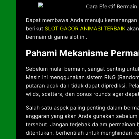
Dapat membawa Anda menuju kemenangan 
berikut
SLOT GACOR ANIMASI TERBAIK
akan
bermain di game slot ini.
Pahami Mekanisme Perma
Sebelum mulai bermain, sangat penting unt
Mesin ini menggunakan sistem RNG (Random 
putaran acak dan tidak dapat diprediksi. Pela
wilds, scatters, dan bonus rounds agar dap
Salah satu aspek paling penting dalam berma
anggaran yang akan Anda gunakan sebelum b
tersebut. Jangan terjebak dalam permainan b
ditentukan, berhentilah untuk menghindari ker