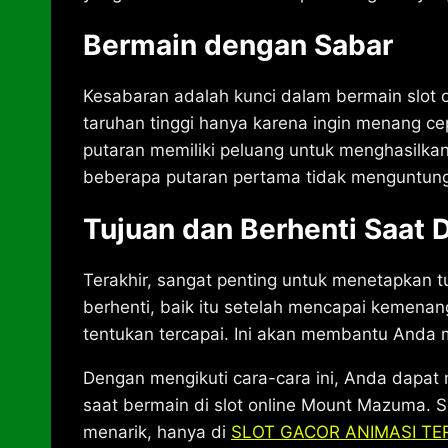
Bermain dengan Sabar
Kesabaran adalah kunci dalam bermain slot 
taruhan tinggi hanya karena ingin menang ce
putaran memiliki peluang untuk menghasilkan 
beberapa putaran pertama tidak menguntun
Tujuan dan Berhenti Saat 
Terakhir, sangat penting untuk menetapkan 
berhenti, baik itu setelah mencapai kemena
tentukan tercapai. Ini akan membantu Anda m
Dengan mengikuti cara-cara ini, Anda dapa
saat bermain di slot online Mount Mazuma. S
menarik, hanya di
SLOT GACOR ANIMASI TE