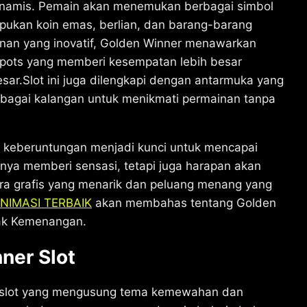
inamis. Pemain akan menemukan berbagai simbol
ukan koin emas, berlian, dan barang-barang
nan yang inovatif, Golden Winner menawarkan
ackpots yang memberi kesempatan lebih besar
r.Slot ini juga dilengkapi dengan antarmuka yang
rbagai kalangan untuk menikmati permainan tanpa
n keberuntungan menjadi kunci untuk mencapai
nya memberi sensasi, tetapi juga harapan akan
ra grafis yang menarik dan peluang menang yang
NIMASI TERBAIK
akan membahas tentang Golden
ak Kemenangan.
ner Slot
n slot yang mengusung tema kemewahan dan