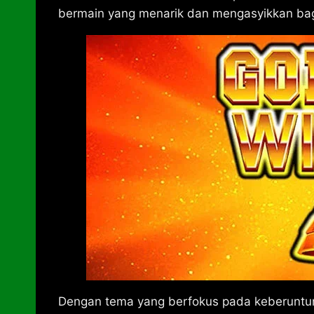
bermain yang menarik dan mengasyikkan bagi
Dengan tema yang berfokus pada keberuntu