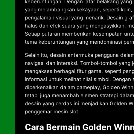
keberuntungan. Dengan latar belakang yang
yang melambangkan kekayaan, seperti koin,
pengalaman visual yang menarik. Desain graf
halus dan efek suara yang mengasyikkan, me
Setiap putaran memberikan kesempatan unt
tema keberuntungan yang mendominasi perma
Selain itu, desain antarmuka pengguna dal
navigasi dan interaksi. Tombol-tombol yang 
mengakses berbagai fitur game, seperti peng
informasi untuk melihat nilai simbol. Dengan
diperkenalkan dalam gameplay, Golden Winn
tetapi juga menambah elemen strategi dal
desain yang cerdas ini menjadikan Golden Wi
penggemar mesin slot.
Cara Bermain Golden Winn