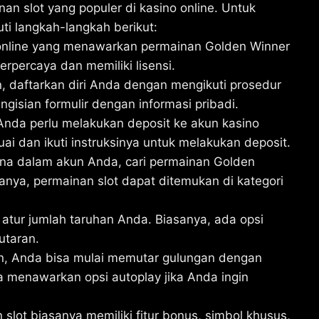
an slot yang populer di kasino online. Untuk
ti langkah-langkah berikut:
no online yang menawarkan permainan Golden Winner
erpercaya dan memiliki lisensi.
, daftarkan diri Anda dengan mengikuti prosedur
gisian formulir dengan informasi pribadi.
nda perlu melakukan deposit ke akun kasino
i dan ikuti instruksinya untuk melakukan deposit.
ana dalam akun Anda, cari permainan Golden
sanya, permainan slot dapat ditemukan di kategori
 atur jumlah taruhan Anda. Biasanya, ada opsi
utaran.
an, Anda bisa mulai memutar gulungan dengan
a menawarkan opsi autoplay jika Anda ingin
slot biasanya memiliki fitur bonus, simbol khusus,