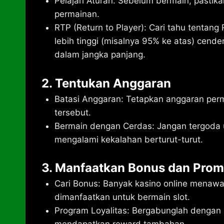
Pelajari Aturan: Sebelum bermain, pastik
permainan.
RTP (Return to Player): Cari tahu tentan
lebih tinggi (misalnya 95% ke atas) cen
dalam jangka panjang.
2. Tentukan Anggaran
Batasi Anggaran: Tetapkan anggaran per
tersebut.
Bermain dengan Cerdas: Jangan tergoda
mengalami kekalahan berturut-turut.
3. Manfaatkan Bonus dan Prom
Cari Bonus: Banyak kasino online menaw
dimanfaatkan untuk bermain slot.
Program Loyalitas: Bergabunglah dengan pr