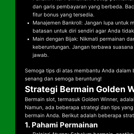
dan garis pembayaran yang berbeda. Ba
fitur bonus yang tersedia.
Manajemen Bankroll: Jangan lupa untuk m
batasan untuk diri sendiri agar Anda tid
Main dengan Bijak: Nikmati permainan da
keberuntungan. Jangan terbawa suasana 
jawab.
Semoga tips di atas membantu Anda dalam b
senang dan semoga beruntung!
Strategi Bermain Golden W
Bermain slot, termasuk Golden Winner, adal
Namun, ada beberapa strategi dan tips ya
bermain Anda. Berikut adalah beberapa stra
1. Pahami Permainan