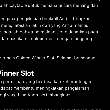
calah paytable untuk memahami cara menang dan
engatur pengelolaan bankroll Anda. Tetapkan
ak menghabiskan lebih dari yang Anda mampu.
n ingatlah bahwa permainan slot didasarkan pada
dan pastikan untuk bermain dengan tanggung
ermain Golden Winner Slot! Selamat bersenang-
inner Slot
ah permainan yang berdasarkan keberuntungan.
ng dapat membantu meningkatkan pengalaman
tegi yang bisa Anda pertimbangkan: