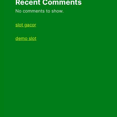
Recent Comments
No comments to show.
slot gacor
demo slot