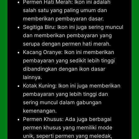
Permen Hati Merah: Ikon ini adalah
salah satu yang paling umum dan
memberikan pembayaran dasar.
Segitiga Biru: Ikon ini juga sering muncul
dan memberikan pembayaran yang
serupa dengan permen hati merah.
Kacang Oranye: Ikon ini memberikan
pembayaran yang sedikit lebih tinggi
dibandingkan dengan ikon dasar
lainnya.
Kotak Kuning: Ikon ini juga memberikan
pembayaran yang lebih tinggi dan
sering muncul dalam gabungan
kemenangan.
Permen Khusus: Ada juga berbagai
permen khusus yang memiliki mode
unik, seperti permen yang meledak,