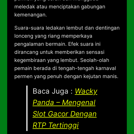
meledak atau menciptakan gabungan
kemenangan.
Suara-suara ledakan lembut dan dentingan
lonceng yang riang memperkaya
pengalaman bermain. Efek suara ini
dirancang untuk memberikan sensasi
kegembiraan yang lembut. Seolah-olah
pemain berada di tengah-tengah karnaval
permen yang penuh dengan kejutan manis.
Baca Juga :
Wacky
Panda – Mengenal
Slot Gacor Dengan
RTP Tertinggi