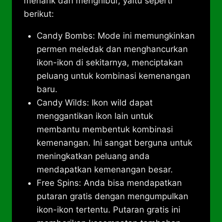
menarik dan menghibur, yaitu seperti
berikut:
Candy Bombs: Mode ini memungkinkan
permen meledak dan menghancurkan
ikon-ikon di sekitarnya, menciptakan
peluang untuk kombinasi kemenangan
baru.
Candy Wilds: Ikon wild dapat
menggantikan ikon lain untuk
membantu membentuk kombinasi
kemenangan. Ini sangat berguna untuk
meningkatkan peluang anda
mendapatkan kemenangan besar.
Free Spins: Anda bisa mendapatkan
putaran gratis dengan mengumpulkan
ikon-ikon tertentu. Putaran gratis ini