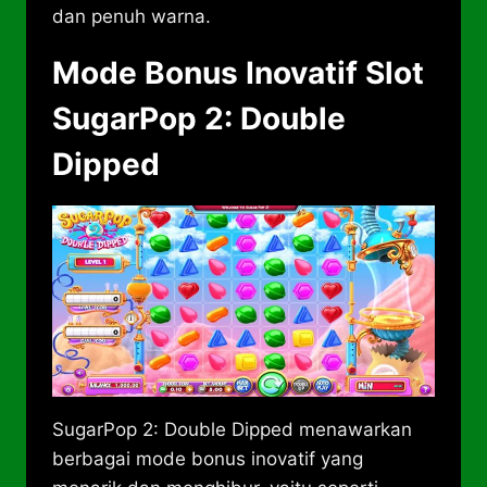
dan penuh warna.
Mode Bonus Inovatif Slot
SugarPop 2: Double
Dipped
SugarPop 2: Double Dipped menawarkan
berbagai mode bonus inovatif yang