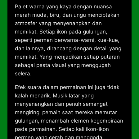
Palet warna yang kaya dengan nuansa
merah muda, biru, dan ungu menciptakan
atmosfer yang menyenangkan dan
memikat. Setiap ikon pada gulungan,
seperti permen berwarna-warni, kue-kue,
dan lainnya, dirancang dengan detail yang
memikat. Yang menjadikan setiap putaran
sebagai pesta visual yang menggugah
selera.
Efek suara dalam permainan ini juga tidak
kalah menarik. Musik latar yang
menyenangkan dan penuh semangat
mengiringi pemain saat mereka memutar
gulungan, menambah elemen kegembiraan
pada permainan. Setiap kali ikon-ikon
permen yang cerah dan menggoda