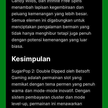
Candy Wilds, dan Infinite Free Spins
menambah lapisan kegembiraan dan
peluang kemenangan yang lebih besar.
Semua elemen ini digabungkan untuk
menciptakan pengalaman bermain yang
tidak hanya menghibur tetapi juga penuh
dengan potensi kemenangan yang luar
biasa.
Kesimpulan
SugarPop 2: Double Dipped oleh Betsoft
Gaming adalah permainan slot yang
memikat dengan tema permen yang penuh
warna dan mode-mode inovatif. Dengan
sistem pembayaran cluster dan mode
level-up, permainan ini menawarkan