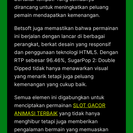
dirancang untuk meningkatkan peluang
pemain mendapatkan kemenangan.
Betsoft juga memastikan bahwa permainan
ini berjalan dengan lancar di berbagai
perangkat, berkat desain yang responsif
dan penggunaan teknologi HTML5. Dengan
RTP sebesar 96.46%, SugarPop 2: Double
Dipped tidak hanya menawarkan visual
yang menarik tetapi juga peluang
kemenangan yang cukup baik.
Semua elemen ini digabungkan untuk
menciptakan permainan
SLOT GACOR
ANIMASI TERBAIK
yang tidak hanya
menghibur tetapi juga memberikan
pengalaman bermain yang memuaskan