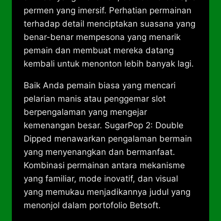
permen yang imersif. Perhatian permainan
terhadap detail menciptakan suasana yang
benar-benar mempesona yang menarik
pemain dan membuat mereka datang
kembali untuk menonton lebih banyak lagi.
Baik Anda pemain biasa yang mencari
pelarian manis atau penggemar slot
berpengalaman yang mengejar
kemenangan besar. SugarPop 2: Double
Dipped menawarkan pengalaman bermain
yang menyenangkan dan bermanfaat.
Kombinasi permainan antara mekanisme
yang familiar, mode inovatif, dan visual
yang memukau menjadikannya judul yang
menonjol dalam portofolio Betsoft.