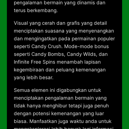
pengalaman bermain yang dinamis dan
terus berkembang.
Visual yang cerah dan grafis yang detail
menciptakan suasana yang menyenangkan
dan mengingatkan pada permainan populer
seperti Candy Crush. Mode-mode bonus
seperti Candy Bombs, Candy Wilds, dan
Infinite Free Spins menambah lapisan
kegembiraan dan peluang kemenangan
yang lebih besar.
Semua elemen ini digabungkan untuk
menciptakan pengalaman bermain yang
tidak hanya menghibur tetapi juga penuh
dengan potensi kemenangan yang luar
biasa. Manfaatkan juga waktu anda untuk
mengeksplorasi lebih banyak lagi informasi