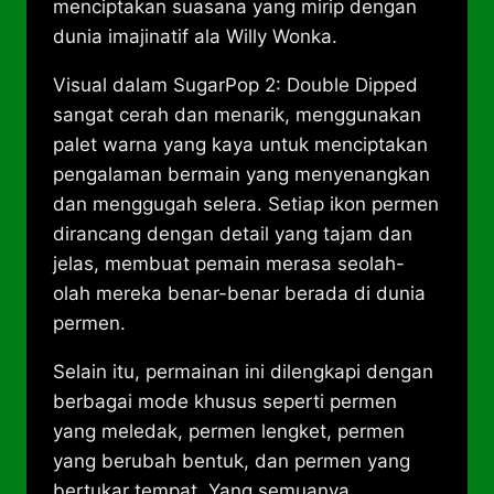
menciptakan suasana yang mirip dengan
dunia imajinatif ala Willy Wonka.
Visual dalam SugarPop 2: Double Dipped
sangat cerah dan menarik, menggunakan
palet warna yang kaya untuk menciptakan
pengalaman bermain yang menyenangkan
dan menggugah selera. Setiap ikon permen
dirancang dengan detail yang tajam dan
jelas, membuat pemain merasa seolah-
olah mereka benar-benar berada di dunia
permen.
Selain itu, permainan ini dilengkapi dengan
berbagai mode khusus seperti permen
yang meledak, permen lengket, permen
yang berubah bentuk, dan permen yang
bertukar tempat. Yang semuanya