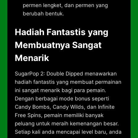
permen lengket, dan permen yang
berubah bentuk.
Hadiah Fantastis yang
Membuatnya Sangat
Menarik
SugarPop 2: Double Dipped menawarkan
hadiah fantastis yang membuat permainan
ini sangat menarik bagi para pemain.
Dengan berbagai mode bonus seperti
Candy Bombs, Candy Wilds, dan Infinite
Free Spins, pemain memiliki banyak
peluang untuk meraih kemenangan besar.
Setiap kali anda mencapai level baru, anda