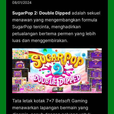
08/01/2024
SugarPop 2: Double Dipped
adalah sekuel
menawan yang mengembangkan formula
SugarPop tercinta, menghadirkan
petualangan bertema permen yang lebih
luas dan menggembirakan.
Tata letak kotak 7×7 Betsoft Gaming
menawarkan lapangan bermain yang