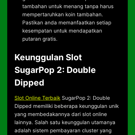
tambahan untuk menang tanpa harus
mempertaruhkan koin tambahan.
Pastikan anda memanfaatkan setiap
kesempatan untuk mendapatkan
putaran gratis.
Keunggulan Slot
SugarPop 2: Double
Dipped
Slot Online Terbaik
SugarPop 2: Double
Dipped memiliki beberapa keunggulan unik
yang membedakannya dari slot online
lainnya. Salah satu keunggulan utamanya
adalah sistem pembayaran cluster yang