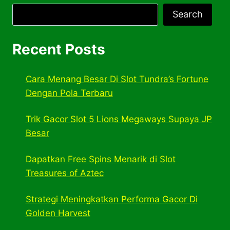
Search
Recent Posts
Cara Menang Besar Di Slot Tundra’s Fortune
Dengan Pola Terbaru
Trik Gacor Slot 5 Lions Megaways Supaya JP
Besar
Dapatkan Free Spins Menarik di Slot
Treasures of Aztec
Strategi Meningkatkan Performa Gacor Di
Golden Harvest