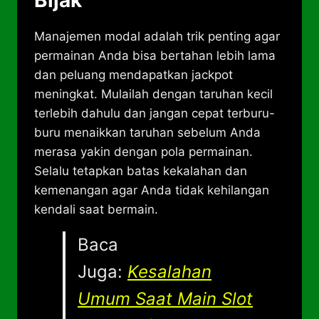
Bijak
Manajemen modal adalah trik penting agar
permainan Anda bisa bertahan lebih lama
dan peluang mendapatkan jackpot
meningkat. Mulailah dengan taruhan kecil
terlebih dahulu dan jangan cepat terburu-
buru menaikkan taruhan sebelum Anda
merasa yakin dengan pola permainan.
Selalu tetapkan batas kekalahan dan
kemenangan agar Anda tidak kehilangan
kendali saat bermain.
Baca
Juga:
Kesalahan
Umum Saat Main Slot