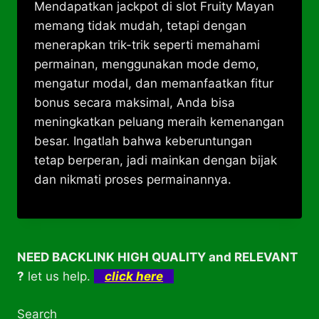
Mendapatkan jackpot di slot Fruity Mayan
memang tidak mudah, tetapi dengan
menerapkan trik-trik seperti memahami
permainan, menggunakan mode demo,
mengatur modal, dan memanfaatkan fitur
bonus secara maksimal, Anda bisa
meningkatkan peluang meraih kemenangan
besar. Ingatlah bahwa keberuntungan
tetap berperan, jadi mainkan dengan bijak
dan nikmati proses permainannya.
NEED BACKLINK HIGH QUALITY and RELEVANT
?
let us help.
click here
Search