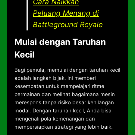
Cara Naikkan
Peluang Menang di
Battleground Royale
Mulai dengan Taruhan
Kecil
Bagi pemula, memulai dengan taruhan kecil
adalah langkah bijak. Ini memberi
kesempatan untuk mempelajari ritme
permainan dan melihat bagaimana mesin
merespons tanpa risiko besar kehilangan
modal. Dengan taruhan kecil, Anda bisa
mengenali pola kemenangan dan
mempersiapkan strategi yang lebih baik.