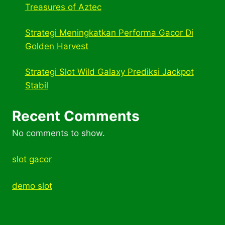
Treasures of Aztec
Strategi Meningkatkan Performa Gacor Di
Golden Harvest
Strategi Slot Wild Galaxy Prediksi Jackpot
Stabil
Recent Comments
No comments to show.
slot gacor
demo slot