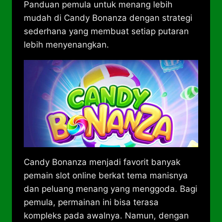
Panduan pemula untuk menang lebih
mudah di Candy Bonanza dengan strategi
sederhana yang membuat setiap putaran
lebih menyenangkan.
Candy Bonanza menjadi favorit banyak
pemain slot online berkat tema manisnya
dan peluang menang yang menggoda. Bagi
pemula, permainan ini bisa terasa
kompleks pada awalnya. Namun, dengan