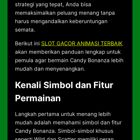
strategi yang tepat, Anda bisa
memaksimalkan peluang menang tanpa
harus mengandalkan keberuntungan
semata.
Berikut ini
SLOT GACOR ANIMASI TERBAIK
akan memberikan panduan lengkap untuk
pemula agar bermain Candy Bonanza lebih
mudah dan menyenangkan.
Kenali Simbol dan Fitur
Permainan
Langkah pertama untuk menang lebih
mudah adalah memahami simbol dan fitur
Candy Bonanza. Simbol-simbol khusus
seperti Wild dan Scatter memiliki peran