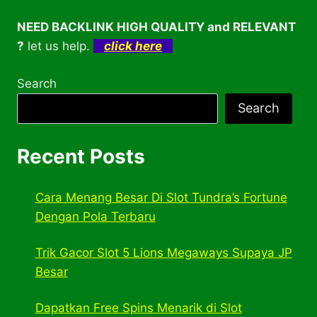
NEED BACKLINK HIGH QUALITY and RELEVANT
?
let us help.
click here
Search
Search
Recent Posts
Cara Menang Besar Di Slot Tundra’s Fortune
Dengan Pola Terbaru
Trik Gacor Slot 5 Lions Megaways Supaya JP
Besar
Dapatkan Free Spins Menarik di Slot