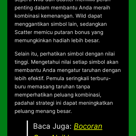
penting dalam membantu Anda meraih
kombinasi kemenangan. Wild dapat
menggantikan simbol lain, sedangkan
Scatter memicu putaran bonus yang
memungkinkan hadiah lebih besar.
Selain itu, perhatikan simbol dengan nilai
tinggi. Mengetahui nilai setiap simbol akan
membantu Anda mengatur taruhan dengan
lebih efektif. Pemula seringkali terburu-
buru memasang taruhan tanpa
memperhatikan peluang kombinasi,
padahal strategi ini dapat meningkatkan
peluang menang besar.
Baca Juga:
Bocoran