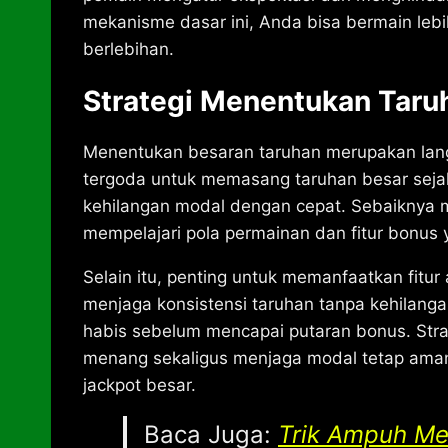
mekanisme dasar ini, Anda bisa bermain lebi
berlebihan.
Strategi Menentukan Taru
Menentukan besaran taruhan merupakan langk
tergoda untuk memasang taruhan besar sejak 
kehilangan modal dengan cepat. Sebaiknya m
mempelajari pola permainan dan fitur bonus 
Selain itu, penting untuk memanfaatkan fitu
menjaga konsistensi taruhan tanpa kehilanga
habis sebelum mencapai putaran bonus. Stra
menang sekaligus menjaga modal tetap aman
jackpot besar.
Baca Juga:
Trik Ampuh Me