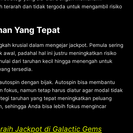
h terarah dan tidak tergoda untuk mengambil risiko
han Yang Tepat
ah krusial dalam mengejar jackpot. Pemula sering
awal, padahal hal ini justru meningkatkan risiko
ulai dari taruhan kecil hingga menengah untuk
yang tersedia.
r autospin dengan bijak. Autospin bisa membantu
n fokus, namun tetap harus diatur agar modal tidak
tegi taruhan yang tepat meningkatkan peluang
, sehingga Anda bisa lebih fokus mengincar
raih Jackpot di Galactic Gems