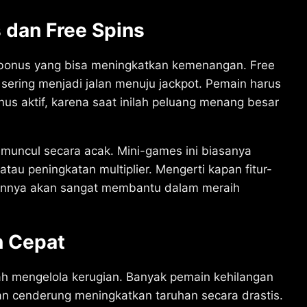
 dan Free Spins
r bonus yang bisa meningkatkan kemenangan. Free
g sering menjadi jalan menuju jackpot. Pemain harus
s aktif, karena saat inilah peluang menang besar
g muncul secara acak. Mini-games ini biasanya
au peningkatan multiplier. Mengerti kapan fitur-
kannya akan sangat membantu dalam meraih
n Cepat
ah mengelola kerugian. Banyak pemain kehilangan
n cenderung meningkatkan taruhan secara drastis.