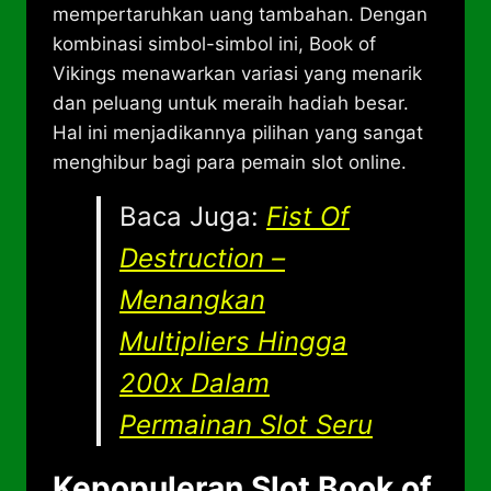
mempertaruhkan uang tambahan. Dengan
kombinasi simbol-simbol ini, Book of
Vikings menawarkan variasi yang menarik
dan peluang untuk meraih hadiah besar.
Hal ini menjadikannya pilihan yang sangat
menghibur bagi para pemain slot online.
Baca Juga:
Fist Of
Destruction –
Menangkan
Multipliers Hingga
200x Dalam
Permainan Slot Seru
Kepopuleran Slot Book of