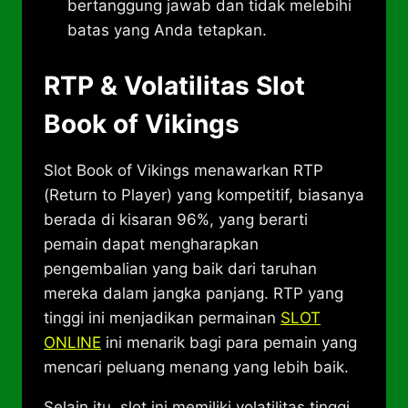
bertanggung jawab dan tidak melebihi
batas yang Anda tetapkan.
RTP & Volatilitas Slot
Book of Vikings
Slot Book of Vikings menawarkan RTP
(Return to Player) yang kompetitif, biasanya
berada di kisaran 96%, yang berarti
pemain dapat mengharapkan
pengembalian yang baik dari taruhan
mereka dalam jangka panjang. RTP yang
tinggi ini menjadikan permainan
SLOT
ONLINE
ini menarik bagi para pemain yang
mencari peluang menang yang lebih baik.
Selain itu, slot ini memiliki volatilitas tinggi,