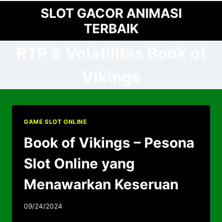
Skip
SLOT GACOR ANIMASI
to
TERBAIK
content
RTP & Volatilitas Book of
Vikings
GAME SLOT ONLINE
Book of Vikings – Pesona
Slot Online yang
Menawarkan Keseruan
09/24/2024