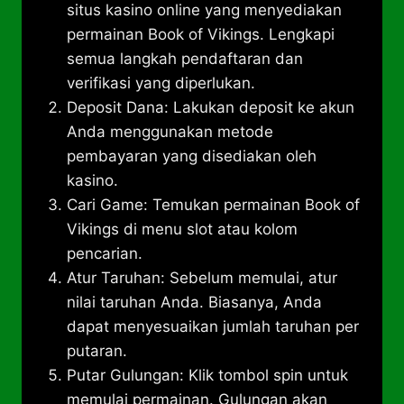
situs kasino online yang menyediakan
permainan Book of Vikings. Lengkapi
semua langkah pendaftaran dan
verifikasi yang diperlukan.
Deposit Dana: Lakukan deposit ke akun
Anda menggunakan metode
pembayaran yang disediakan oleh
kasino.
Cari Game: Temukan permainan Book of
Vikings di menu slot atau kolom
pencarian.
Atur Taruhan: Sebelum memulai, atur
nilai taruhan Anda. Biasanya, Anda
dapat menyesuaikan jumlah taruhan per
putaran.
Putar Gulungan: Klik tombol spin untuk
memulai permainan. Gulungan akan