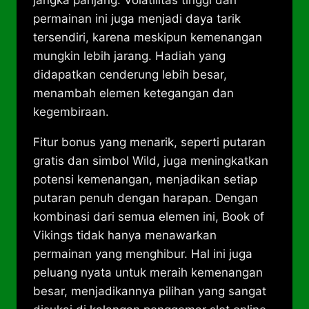
permainan ini juga menjadi daya tarik
tersendiri, karena meskipun kemenangan
mungkin lebih jarang. Hadiah yang
didapatkan cenderung lebih besar,
menambah elemen ketegangan dan
kegembiraan.
Fitur bonus yang menarik, seperti putaran
gratis dan simbol Wild, juga meningkatkan
potensi kemenangan, menjadikan setiap
putaran penuh dengan harapan. Dengan
kombinasi dari semua elemen ini, Book of
Vikings tidak hanya menawarkan
permainan yang menghibur. Hal ini juga
peluang nyata untuk meraih kemenangan
besar, menjadikannya pilihan yang sangat