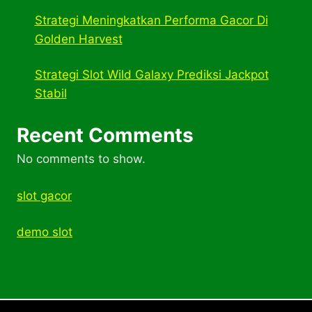
Strategi Meningkatkan Performa Gacor Di
Golden Harvest
Strategi Slot Wild Galaxy Prediksi Jackpot
Stabil
Recent Comments
No comments to show.
slot gacor
demo slot