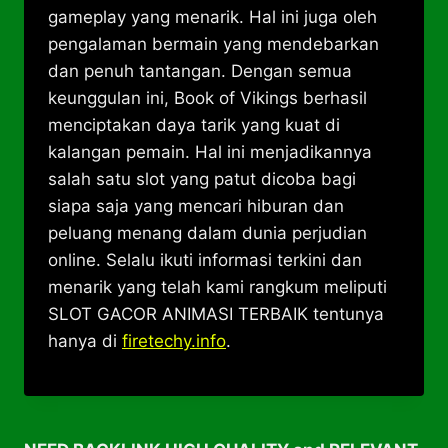
gameplay yang menarik. Hal ini juga oleh
pengalaman bermain yang mendebarkan
dan penuh tantangan. Dengan semua
keunggulan ini, Book of Vikings berhasil
menciptakan daya tarik yang kuat di
kalangan pemain. Hal ini menjadikannya
salah satu slot yang patut dicoba bagi
siapa saja yang mencari hiburan dan
peluang menang dalam dunia perjudian
online. Selalu ikuti informasi terkini dan
menarik yang telah kami rangkum meliputi
SLOT GACOR ANIMASI TERBAIK tentunya
hanya di
firetechy.info
.