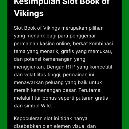
Kesimpulan Slot Book of
Vikings
Slot Book of Vikings merupakan pilihan
yang menarik bagi para penggemar
permainan kasino online, berkat kombinasi
tema yang menarik, grafis yang memukau,
dan potensi kemenangan yang
menggiurkan. Dengan RTP yang kompetitif
dan volatilitas tinggi, permainan ini
menawarkan peluang yang baik untuk
meraih kemenangan besar. Terutama
melalui fitur bonus seperti putaran gratis
dan simbol Wild.
Kepopuleran slot ini tidak hanya
disebabkan oleh elemen visual dan