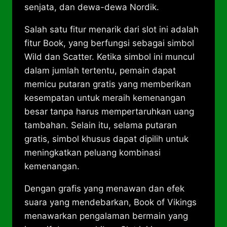
senjata, dan dewa-dewa Nordik.
Salah satu fitur menarik dari slot ini adalah
fitur Book, yang berfungsi sebagai simbol
Wild dan Scatter. Ketika simbol ini muncul
dalam jumlah tertentu, pemain dapat
memicu putaran gratis yang memberikan
kesempatan untuk meraih kemenangan
besar tanpa harus mempertaruhkan uang
tambahan. Selain itu, selama putaran
gratis, simbol khusus dapat dipilih untuk
meningkatkan peluang kombinasi
kemenangan.
Dengan grafis yang menawan dan efek
suara yang mendebarkan, Book of Vikings
menawarkan pengalaman bermain yang