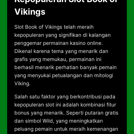
Vikings
Slot Book of Vikings telah meraih
kepopuleran yang signifikan di kalangan
penggemar permainan kasino online.
Dikenal karena tema yang menarik dan
grafis yang memukau, permainan ini
berhasil menarik perhatian banyak pemain
yang menyukai petualangan dan mitologi
Viking.
Salah satu faktor yang berkontribusi pada
kepopuleran slot ini adalah kombinasi fitur
bonus yang menarik. Seperti putaran gratis
dan simbol Wild, yang meningkatkan
peluang pemain untuk meraih kemenangan