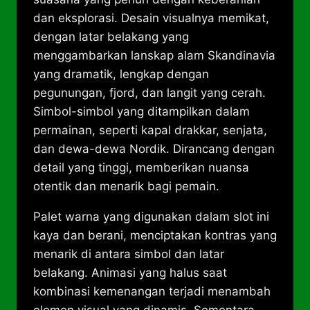
dan eksplorasi. Desain visualnya memikat,
dengan latar belakang yang
menggambarkan lanskap alam Skandinavia
yang dramatik, lengkap dengan
pegunungan, fjord, dan langit yang cerah.
Simbol-simbol yang ditampilkan dalam
permainan, seperti kapal drakkar, senjata,
dan dewa-dewa Nordik. Dirancang dengan
detail yang tinggi, memberikan nuansa
otentik dan menarik bagi pemain.
Palet warna yang digunakan dalam slot ini
kaya dan berani, menciptakan kontras yang
menarik di antara simbol dan latar
belakang. Animasi yang halus saat
kombinasi kemenangan terjadi menambah