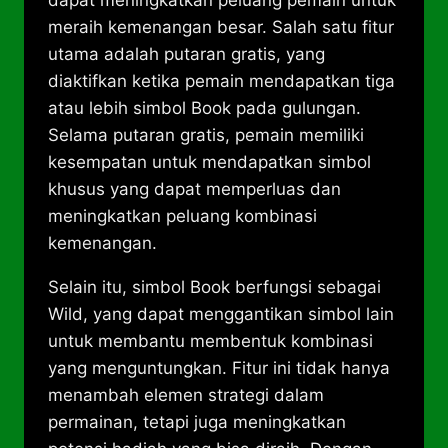
meraih kemenangan besar. Salah satu fitur
utama adalah putaran gratis, yang
diaktifkan ketika pemain mendapatkan tiga
atau lebih simbol Book pada gulungan.
Selama putaran gratis, pemain memiliki
kesempatan untuk mendapatkan simbol
khusus yang dapat memperluas dan
meningkatkan peluang kombinasi
kemenangan.
Selain itu, simbol Book berfungsi sebagai
Wild, yang dapat menggantikan simbol lain
untuk membantu membentuk kombinasi
yang menguntungkan. Fitur ini tidak hanya
menambah elemen strategi dalam
permainan, tetapi juga meningkatkan