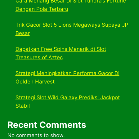
Cara Menang Besar Di Slot Tundra’s Fortune
Dengan Pola Terbaru
Trik Gacor Slot 5 Lions Megaways Supaya JP
Besar
Dapatkan Free Spins Menarik di Slot
Treasures of Aztec
Strategi Meningkatkan Performa Gacor Di
Golden Harvest
Strategi Slot Wild Galaxy Prediksi Jackpot
Stabil
Recent Comments
No comments to show.