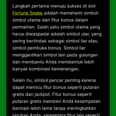
Langkah pertama menuju sukses di slot
Fortune Snake
adalah memahami simbol-
simbol utama dan fitur bonus dalam
permainan. Salah satu simbol utama yang
harus diwaspadai adalah simbol ular, yang
sering bertindak sebagai simbol liar atau
simbol pembuka bonus. Simbol liar
menggantikan simbol lain pada gulungan
dan membantu Anda membentuk lebih
banyak kombinasi kemenangan.
Selain itu, simbol pencar penting karena
dapat memicu fitur bonus seperti putaran
gratis dan jackpot. Fitur bonus seperti
putaran gratis memberi Anda kesempatan
bermain lebih lama tanpa meningkatkan
taruhan Anda, sementara fitur lain seperti