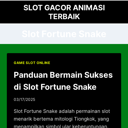
Skip
SLOT GACOR ANIMASI
to
TERBAIK
content
Slot Fortune Snake
GAME SLOT ONLINE
Panduan Bermain Sukses
di Slot Fortune Snake
03/17/2025
Slot Fortune Snake adalah permainan slot
menarik bertema mitologi Tiongkok, yang
menampilkan simbol ular keberuntungan.