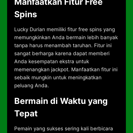
Manfaatkan Fitur Free
Spins
Lucky Durian memiliki fitur free spins yang
memungkinkan Anda bermain lebih banyak
tanpa harus menambah taruhan. Fitur ini
sangat berharga karena dapat memberi
Anda kesempatan ekstra untuk
memenangkan jackpot. Manfaatkan fitur ini
sebaik mungkin untuk meningkatkan
peluang Anda.
Bermain di Waktu yang
Tepat
Pemain yang sukses sering kali berbicara