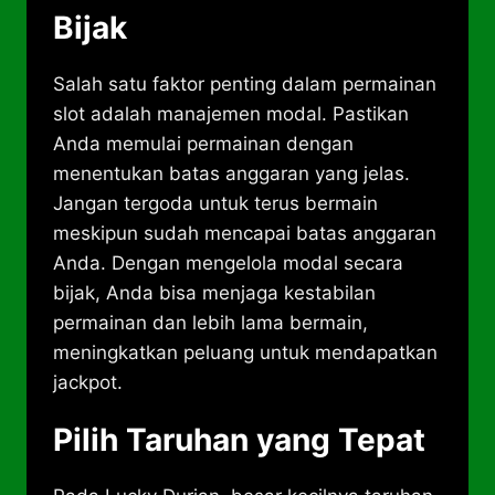
Bijak
Salah satu faktor penting dalam permainan
slot adalah manajemen modal. Pastikan
Anda memulai permainan dengan
menentukan batas anggaran yang jelas.
Jangan tergoda untuk terus bermain
meskipun sudah mencapai batas anggaran
Anda. Dengan mengelola modal secara
bijak, Anda bisa menjaga kestabilan
permainan dan lebih lama bermain,
meningkatkan peluang untuk mendapatkan
jackpot.
Pilih Taruhan yang Tepat