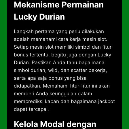
Mekanisme Permainan
Lucky Durian
Langkah pertama yang perlu dilakukan
adalah memahami cara kerja mesin slot.
Setiap mesin slot memiliki simbol dan fitur
bonus tertentu, begitu juga dengan Lucky
Durian. Pastikan Anda tahu bagaimana
simbol durian, wild, dan scatter bekerja,
serta apa saja bonus yang bisa
didapatkan. Memahami fitur-fitur ini akan
memberi Anda keunggulan dalam
memprediksi kapan dan bagaimana jackpot
dapat tercapai.
Kelola Modal dengan