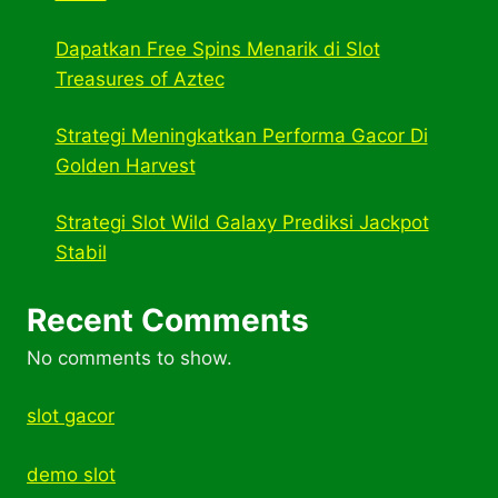
Dapatkan Free Spins Menarik di Slot
Treasures of Aztec
Strategi Meningkatkan Performa Gacor Di
Golden Harvest
Strategi Slot Wild Galaxy Prediksi Jackpot
Stabil
Recent Comments
No comments to show.
slot gacor
demo slot