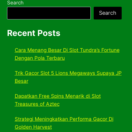
Search
Search
Recent Posts
Cara Menang Besar Di Slot Tundra’s Fortune
Dengan Pola Terbaru
Trik Gacor Slot 5 Lions Megaways Supaya JP
Besar
Dapatkan Free Spins Menarik di Slot
Treasures of Aztec
Strategi Meningkatkan Performa Gacor Di
Golden Harvest