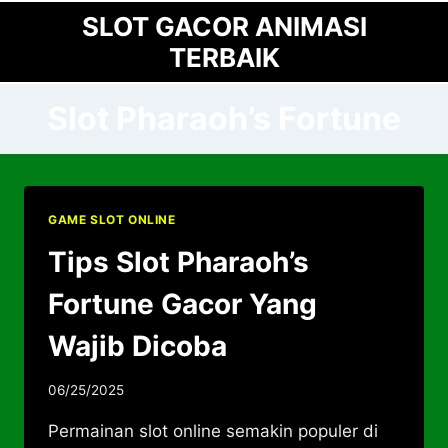
Skip
SLOT GACOR ANIMASI
to
TERBAIK
content
Slot Pharaoh’s Fortune
GAME SLOT ONLINE
Tips Slot Pharaoh’s
Fortune Gacor Yang
Wajib Dicoba
06/25/2025
Permainan slot online semakin populer di