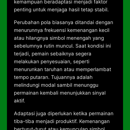
kemampuan beradaptasi menjadi faktor
penting untuk menjaga hasil tetap stabil.
Perubahan pola biasanya ditandai dengan
menurunnya frekuensi kemenangan kecil
atau hilangnya simbol menengah yang
sebelumnya rutin muncul. Saat kondisi ini
terjadi, pemain sebaiknya segera
melakukan penyesuaian, seperti
menurunkan taruhan atau memperlambat
tempo putaran. Tujuannya adalah
melindungi modal sambil menunggu
permainan kembali menunjukkan sinyal
aktif.
Adaptasi juga diperlukan ketika permainan
tiba-tiba menjadi produktif. Kemenangan
berturut-turut atau kemunculan simbol