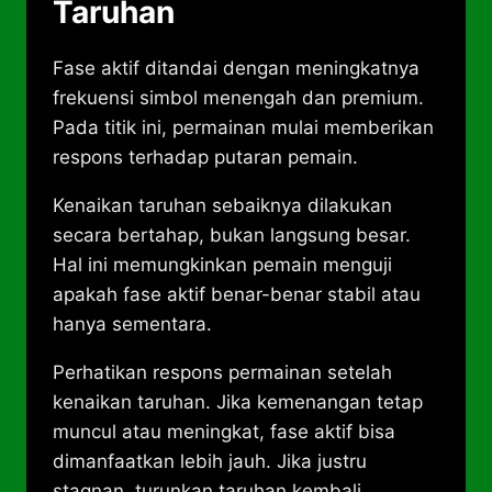
Taruhan
Fase aktif ditandai dengan meningkatnya
frekuensi simbol menengah dan premium.
Pada titik ini, permainan mulai memberikan
respons terhadap putaran pemain.
Kenaikan taruhan sebaiknya dilakukan
secara bertahap, bukan langsung besar.
Hal ini memungkinkan pemain menguji
apakah fase aktif benar-benar stabil atau
hanya sementara.
Perhatikan respons permainan setelah
kenaikan taruhan. Jika kemenangan tetap
muncul atau meningkat, fase aktif bisa
dimanfaatkan lebih jauh. Jika justru
stagnan, turunkan taruhan kembali.