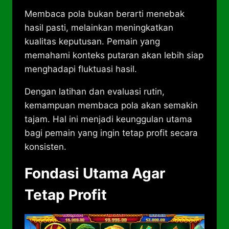
Membaca pola bukan berarti menebak
hasil pasti, melainkan meningkatkan
kualitas keputusan. Pemain yang
memahami konteks putaran akan lebih siap
menghadapi fluktuasi hasil.
Dengan latihan dan evaluasi rutin,
kemampuan membaca pola akan semakin
tajam. Hal ini menjadi keunggulan utama
bagi pemain yang ingin tetap profit secara
konsisten.
Fondasi Utama Agar
Tetap Profit