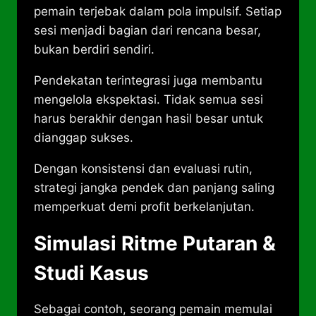
pemain terjebak dalam pola impulsif. Setiap
sesi menjadi bagian dari rencana besar,
bukan berdiri sendiri.
Pendekatan terintegrasi juga membantu
mengelola ekspektasi. Tidak semua sesi
harus berakhir dengan hasil besar untuk
dianggap sukses.
Dengan konsistensi dan evaluasi rutin,
strategi jangka pendek dan panjang saling
memperkuat demi profit berkelanjutan.
Simulasi Ritme Putaran &
Studi Kasus
Sebagai contoh, seorang pemain memulai