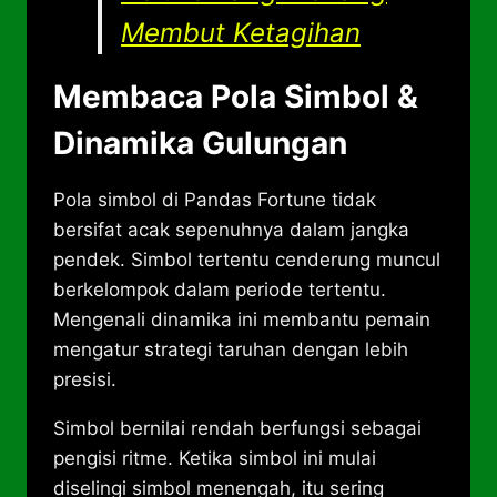
Membut Ketagihan
Membaca Pola Simbol &
Dinamika Gulungan
Pola simbol di Pandas Fortune tidak
bersifat acak sepenuhnya dalam jangka
pendek. Simbol tertentu cenderung muncul
berkelompok dalam periode tertentu.
Mengenali dinamika ini membantu pemain
mengatur strategi taruhan dengan lebih
presisi.
Simbol bernilai rendah berfungsi sebagai
pengisi ritme. Ketika simbol ini mulai
diselingi simbol menengah, itu sering