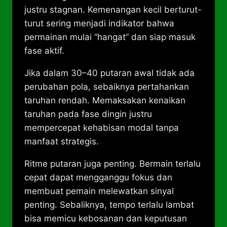
justru stagnan. Kemenangan kecil berturut-
turut sering menjadi indikator bahwa
permainan mulai “hangat” dan siap masuk
fase aktif.
Jika dalam 30–40 putaran awal tidak ada
perubahan pola, sebaiknya pertahankan
taruhan rendah. Memaksakan kenaikan
taruhan pada fase dingin justru
mempercepat kehabisan modal tanpa
manfaat strategis.
Ritme putaran juga penting. Bermain terlalu
cepat dapat mengganggu fokus dan
membuat pemain melewatkan sinyal
penting. Sebaliknya, tempo terlalu lambat
bisa memicu kebosanan dan keputusan