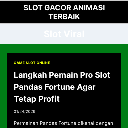
Skip
SLOT GACOR ANIMASI
to
TERBAIK
content
Slot Viral
GAME SLOT ONLINE
Langkah Pemain Pro Slot
Pandas Fortune Agar
Tetap Profit
01/24/2026
Permainan Pandas Fortune dikenal dengan