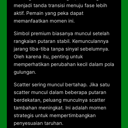
menjadi tanda transisi menuju fase lebih
aktif. Pemain yang peka dapat
memanfaatkan momen ini.
Simbol premium biasanya muncul setelah
rangkaian putaran stabil. Kemunculannya
jarang tiba-tiba tanpa sinyal sebelumnya.
Oleh karena itu, penting untuk
memperhatikan perubahan kecil dalam pola
gulungan.
Scatter sering muncul bertahap. Jika satu
scatter muncul dalam beberapa putaran
berdekatan, peluang munculnya scatter
tambahan meningkat. Ini adalah momen
strategis untuk mempertimbangkan
penyesuaian taruhan.