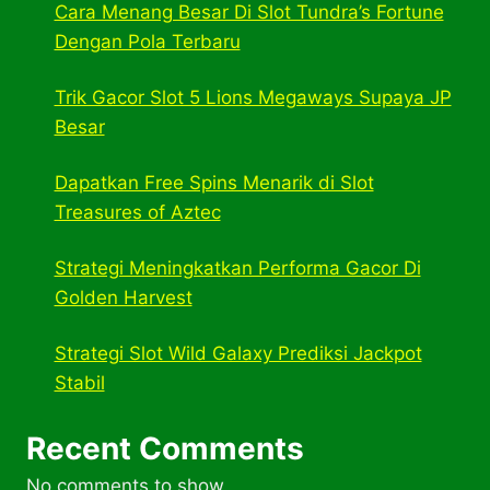
Cara Menang Besar Di Slot Tundra’s Fortune
Dengan Pola Terbaru
Trik Gacor Slot 5 Lions Megaways Supaya JP
Besar
Dapatkan Free Spins Menarik di Slot
Treasures of Aztec
Strategi Meningkatkan Performa Gacor Di
Golden Harvest
Strategi Slot Wild Galaxy Prediksi Jackpot
Stabil
Recent Comments
No comments to show.