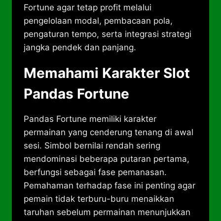
Fortune agar tetap profit melalui
pengelolaan modal, pembacaan pola,
pengaturan tempo, serta integrasi strategi
jangka pendek dan panjang.
Memahami Karakter Slot
Pandas Fortune
Pandas Fortune memiliki karakter
permainan yang cenderung tenang di awal
sesi. Simbol bernilai rendah sering
mendominasi beberapa putaran pertama,
berfungsi sebagai fase pemanasan.
Pemahaman terhadap fase ini penting agar
pemain tidak terburu-buru menaikkan
taruhan sebelum permainan menunjukkan