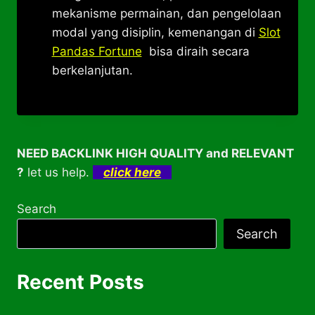
mekanisme permainan, dan pengelolaan
modal yang disiplin, kemenangan di
Slot
Pandas Fortune
bisa diraih secara
berkelanjutan.
NEED BACKLINK HIGH QUALITY and RELEVANT
?
let us help.
click here
Search
Search
Recent Posts