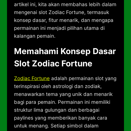
artikel ini, kita akan membahas lebih dalam
mengenai slot Zodiac Fortune, termasuk
konsep dasar, fitur menarik, dan mengapa
permainan ini menjadi pilihan utama di
kalangan pemain.
Memahami Konsep Dasar
Slot Zodiac Fortune
Zodiac Fortune
adalah permainan slot yang
terinspirasi oleh astrologi dan zodiak,
menawarkan tema yang unik dan menarik
bagi para pemain. Permainan ini memiliki
struktur lima gulungan dan berbagai
paylines yang memberikan banyak cara
untuk menang. Setiap simbol dalam