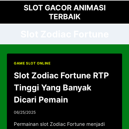
Skip
SLOT GACOR ANIMASI
to
TERBAIK
content
Slot Zodiac Fortune
GAME SLOT ONLINE
Slot Zodiac Fortune RTP
Tinggi Yang Banyak
Dicari Pemain
06/25/2025
Permainan slot Zodiac Fortune menjadi