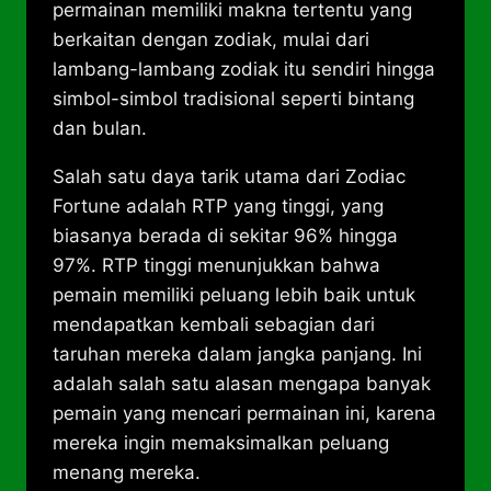
permainan memiliki makna tertentu yang
berkaitan dengan zodiak, mulai dari
lambang-lambang zodiak itu sendiri hingga
simbol-simbol tradisional seperti bintang
dan bulan.
Salah satu daya tarik utama dari Zodiac
Fortune adalah RTP yang tinggi, yang
biasanya berada di sekitar 96% hingga
97%. RTP tinggi menunjukkan bahwa
pemain memiliki peluang lebih baik untuk
mendapatkan kembali sebagian dari
taruhan mereka dalam jangka panjang. Ini
adalah salah satu alasan mengapa banyak
pemain yang mencari permainan ini, karena
mereka ingin memaksimalkan peluang
menang mereka.