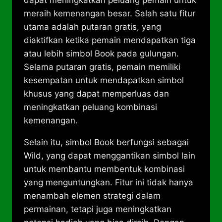
meraih kemenangan besar. Salah satu fitur
utama adalah putaran gratis, yang
diaktifkan ketika pemain mendapatkan tiga
atau lebih simbol Book pada gulungan.
Selama putaran gratis, pemain memiliki
kesempatan untuk mendapatkan simbol
khusus yang dapat memperluas dan
meningkatkan peluang kombinasi
kemenangan.
Selain itu, simbol Book berfungsi sebagai
Wild, yang dapat menggantikan simbol lain
untuk membantu membentuk kombinasi
yang menguntungkan. Fitur ini tidak hanya
menambah elemen strategi dalam
permainan, tetapi juga meningkatkan