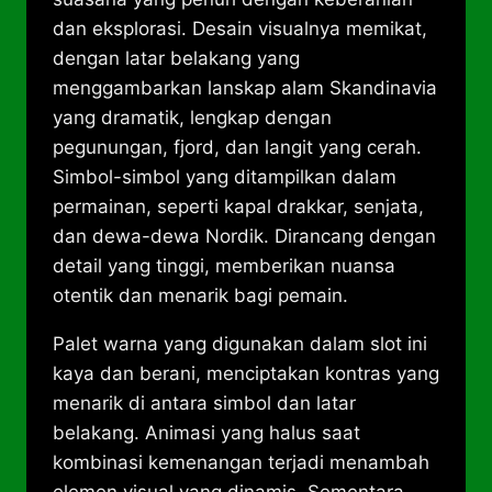
dan eksplorasi. Desain visualnya memikat,
dengan latar belakang yang
menggambarkan lanskap alam Skandinavia
yang dramatik, lengkap dengan
pegunungan, fjord, dan langit yang cerah.
Simbol-simbol yang ditampilkan dalam
permainan, seperti kapal drakkar, senjata,
dan dewa-dewa Nordik. Dirancang dengan
detail yang tinggi, memberikan nuansa
otentik dan menarik bagi pemain.
Palet warna yang digunakan dalam slot ini
kaya dan berani, menciptakan kontras yang
menarik di antara simbol dan latar
belakang. Animasi yang halus saat
kombinasi kemenangan terjadi menambah