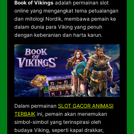
Book of Vikings
adalah permainan slot
online yang mengangkat tema petualangan
dan mitologi Nordik, membawa pemain ke
dalam dunia para Viking yang penuh
dengan keberanian dan harta karun.
Dalam permainan
SLOT GACOR ANIMASI
TERBAIK
ini, pemain akan menemukan
simbol-simbol yang terinspirasi oleh
budaya Viking, seperti kapal drakkar,