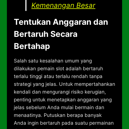
Kemenangan Besar
Tentukan Anggaran dan
Bertaruh Secara
Bertahap
Salah satu kesalahan umum yang
dilakukan pemain slot adalah bertaruh
terlalu tinggi atau terlalu rendah tanpa
strategi yang jelas. Untuk mempertahankan
kendali dan mengurangi risiko kerugian,
penting untuk menetapkan anggaran yang
jelas sebelum Anda mulai bermain dan
menaatinya. Putuskan berapa banyak
Anda ingin bertaruh pada suatu permainan