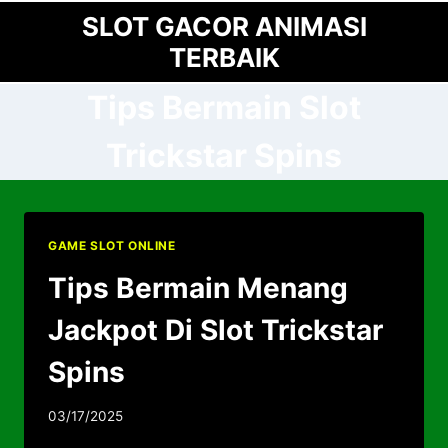
Skip
SLOT GACOR ANIMASI
to
TERBAIK
content
Tips Bermain Slot
Trickstar Spins
GAME SLOT ONLINE
Tips Bermain Menang
Jackpot Di Slot Trickstar
Spins
03/17/2025