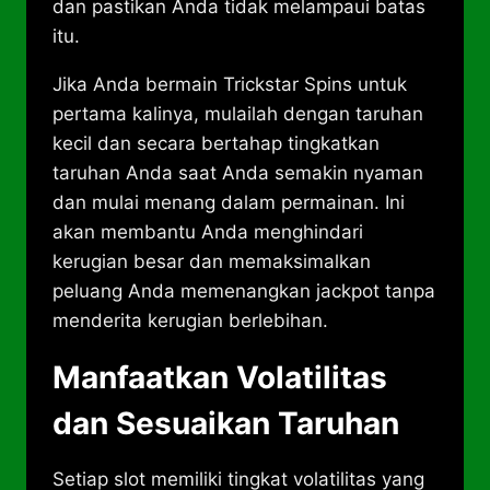
dan pastikan Anda tidak melampaui batas
itu.
Jika Anda bermain Trickstar Spins untuk
pertama kalinya, mulailah dengan taruhan
kecil dan secara bertahap tingkatkan
taruhan Anda saat Anda semakin nyaman
dan mulai menang dalam permainan. Ini
akan membantu Anda menghindari
kerugian besar dan memaksimalkan
peluang Anda memenangkan jackpot tanpa
menderita kerugian berlebihan.
Manfaatkan Volatilitas
dan Sesuaikan Taruhan
Setiap slot memiliki tingkat volatilitas yang