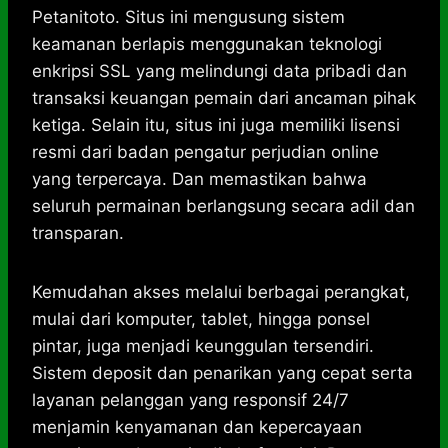
Petanitoto. Situs ini mengusung sistem
keamanan berlapis menggunakan teknologi
enkripsi SSL yang melindungi data pribadi dan
transaksi keuangan pemain dari ancaman pihak
ketiga. Selain itu, situs ini juga memiliki lisensi
resmi dari badan pengatur perjudian online
yang terpercaya. Dan memastikan bahwa
seluruh permainan berlangsung secara adil dan
transparan.
Kemudahan akses melalui berbagai perangkat,
mulai dari komputer, tablet, hingga ponsel
pintar, juga menjadi keunggulan tersendiri.
Sistem deposit dan penarikan yang cepat serta
layanan pelanggan yang responsif 24/7
menjamin kenyamanan dan kepercayaan