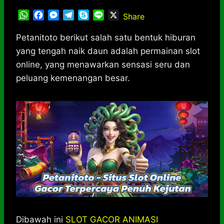
W
F
M
T
S
L
X
Share
h
a
e
e
k
i
a
c
s
l
y
n
Petanitoto berikut salah satu bentuk hiburan
t
e
s
e
p
e
yang tengah naik daun adalah permainan slot
s
b
e
g
e
online, yang menawarkan sensasi seru dan
A
o
n
r
peluang kemenangan besar.
p
o
g
a
p
k
e
m
r
Dibawah ini
SLOT GACOR ANIMASI