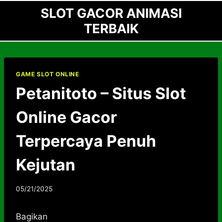
Skip
SLOT GACOR ANIMASI
to
TERBAIK
content
GAME SLOT ONLINE
Petanitoto – Situs Slot
Online Gacor
Terpercaya Penuh
Kejutan
05/21/2025
Bagikan