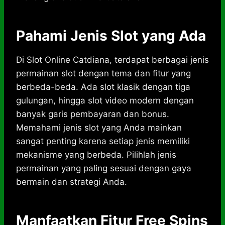
Pahami Jenis Slot yang Ada
Di Slot Online Catdiana, terdapat berbagai jenis
permainan slot dengan tema dan fitur yang
berbeda-beda. Ada slot klasik dengan tiga
gulungan, hingga slot video modern dengan
banyak garis pembayaran dan bonus.
Memahami jenis slot yang Anda mainkan
sangat penting karena setiap jenis memiliki
mekanisme yang berbeda. Pilihlah jenis
permainan yang paling sesuai dengan gaya
bermain dan strategi Anda.
Manfaatkan Fitur Free Spins