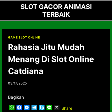
Skip
SLOT GACOR ANIMASI
to
TERBAIK
content
GAME SLOT ONLINE
Rahasia Jitu Mudah
Menang Di Slot Online
Catdiana
03/17/2025
Bagikan
W
F
M
T
S
L
X
Share