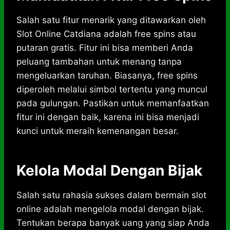
Salah satu fitur menarik yang ditawarkan oleh
Slot Online Catdiana adalah free spins atau
putaran gratis. Fitur ini bisa memberi Anda
peluang tambahan untuk menang tanpa
mengeluarkan taruhan. Biasanya, free spins
diperoleh melalui simbol tertentu yang muncul
pada gulungan. Pastikan untuk memanfaatkan
fitur ini dengan baik, karena ini bisa menjadi
kunci untuk meraih kemenangan besar.
Kelola Modal Dengan Bijak
Salah satu rahasia sukses dalam bermain slot
online adalah mengelola modal dengan bijak.
Tentukan berapa banyak uang yang siap Anda