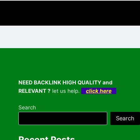
NEED BACKLINK HIGH QUALITY and
RELEVANT ?
let us help.
click here
Search
Search
Recent Posts