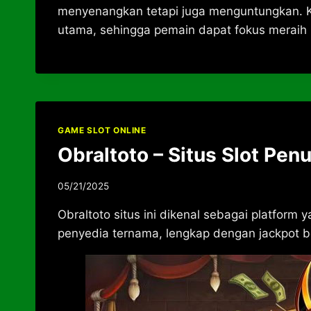
menyenangkan tetapi juga menguntungkan. 
utama, sehingga pemain dapat fokus meraih
GAME SLOT ONLINE
Obraltoto – Situs Slot Pe
05/21/2025
Obraltoto situs ini dikenal sebagai platform 
penyedia ternama, lengkap dengan jackpot b