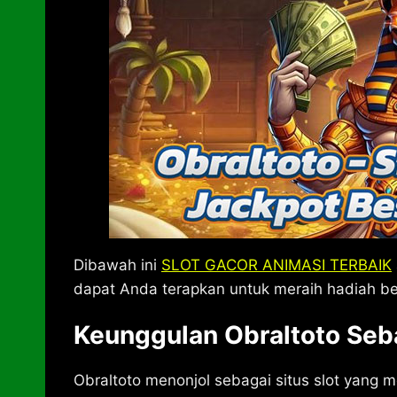
Dibawah ini
SLOT GACOR ANIMASI TERBAIK
dapat Anda terapkan untuk meraih hadiah bes
Keunggulan Obraltoto Seba
Obraltoto menonjol sebagai situs slot yan