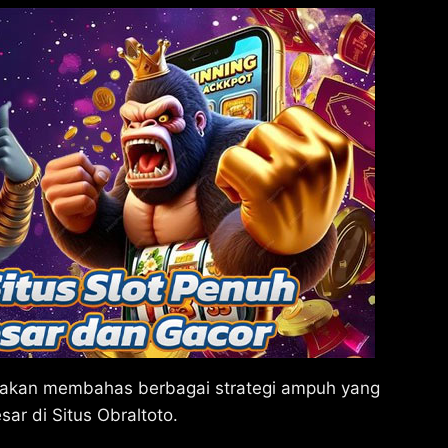
akan membahas berbagai strategi ampuh yang
ar di Situs Obraltoto.