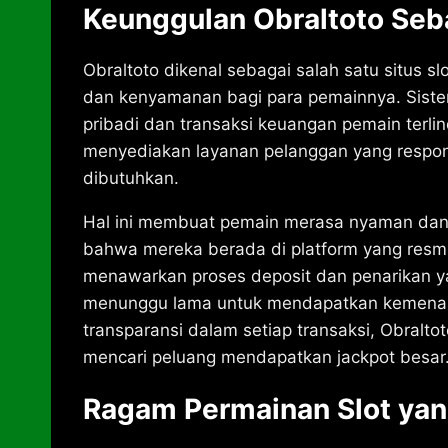
Keunggulan Obraltoto Seba
Obraltoto dikenal sebagai salah satu situs 
dan kenyamanan bagi para pemainnya. Siste
pribadi dan transaksi keuangan pemain terlin
menyediakan layanan pelanggan yang respon
dibutuhkan.
Hal ini membuat pemain merasa nyaman dan p
bahwa mereka berada di platform yang resmi d
menawarkan proses deposit dan penarikan ya
menunggu lama untuk mendapatkan kemenang
transparansi dalam setiap transaksi, Obralto
mencari peluang mendapatkan jackpot besar
Ragam Permainan Slot yang