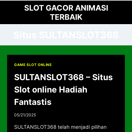
Skip
SLOT GACOR ANIMASI
to
TERBAIK
content
Situs SULTANSLOT368
GAME SLOT ONLINE
SULTANSLOT368 – Situs
Slot online Hadiah
Fantastis
05/21/2025
SULTANSLOT368 telah menjadi pilihan