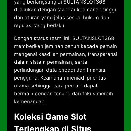
yang berlangsung di SULTANSLOT368
dilakukan dengan standar keamanan tinggi
dan aturan yang jelas sesuai hukum dan
regulasi yang berlaku.
Dengan status resmi ini, SULTANSLOT368
memberikan jaminan penuh kepada pemain
mengenai keadilan permainan, transparansi
dalam sistem permainan, serta
perlindungan data pribadi dan finansial
pengguna. Keamanan menjadi prioritas
utama sehingga para pemain dapat
bermain dengan tenang dan fokus meraih
kemenangan.
Koleksi Game Slot
Terlengkap di Situs