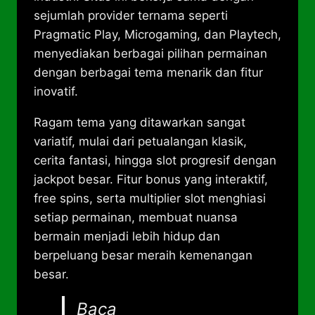
sejumlah provider ternama seperti
Pragmatic Play, Microgaming, dan Playtech,
menyediakan berbagai pilihan permainan
dengan berbagai tema menarik dan fitur
inovatif.
Ragam tema yang ditawarkan sangat
variatif, mulai dari petualangan klasik,
cerita fantasi, hingga slot progresif dengan
jackpot besar. Fitur bonus yang interaktif,
free spins, serta multiplier slot menghiasi
setiap permainan, membuat nuansa
bermain menjadi lebih hidup dan
berpeluang besar meraih kemenangan
besar.
Baca