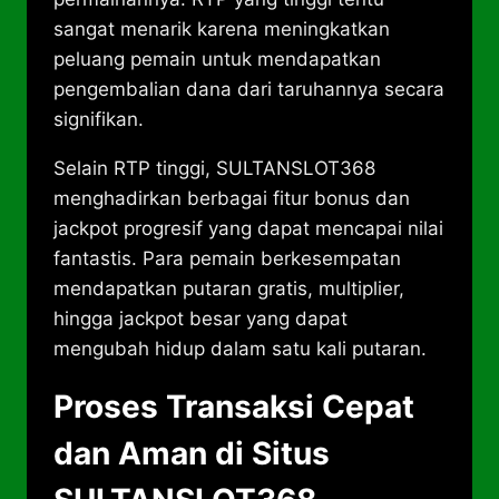
sangat menarik karena meningkatkan
peluang pemain untuk mendapatkan
pengembalian dana dari taruhannya secara
signifikan.
Selain RTP tinggi, SULTANSLOT368
menghadirkan berbagai fitur bonus dan
jackpot progresif yang dapat mencapai nilai
fantastis. Para pemain berkesempatan
mendapatkan putaran gratis, multiplier,
hingga jackpot besar yang dapat
mengubah hidup dalam satu kali putaran.
Proses Transaksi Cepat
dan Aman di Situs