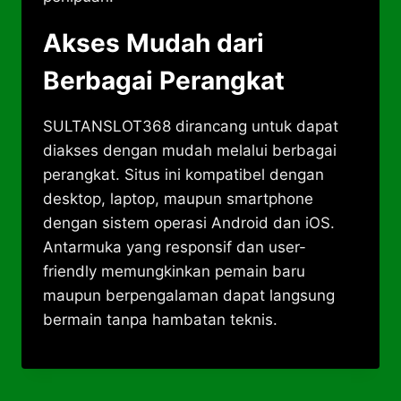
Akses Mudah dari
Berbagai Perangkat
SULTANSLOT368 dirancang untuk dapat
diakses dengan mudah melalui berbagai
perangkat. Situs ini kompatibel dengan
desktop, laptop, maupun smartphone
dengan sistem operasi Android dan iOS.
Antarmuka yang responsif dan user-
friendly memungkinkan pemain baru
maupun berpengalaman dapat langsung
bermain tanpa hambatan teknis.