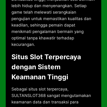
lebih hidup dan menyenangkan. Setiap
game telah melewati serangkaian
pengujian untuk memastikan kualitas dan
keadilan, sehingga pemain dapat
menikmati pengalaman bermain yang
optimal tanpa khawatir terhadap
kecurangan.
Situs Slot Terpercaya
dengan Sistem
Keamanan Tinggi
Sebagai situs slot terpercaya,
SULTANSLOT368 sangat mengutamakan
keamanan data dan transaksi para