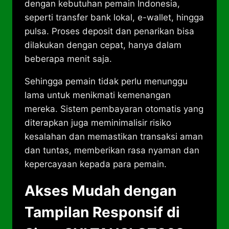
dengan kebutuhan pemain Indonesia,
seperti transfer bank lokal, e-wallet, hingga
pulsa. Proses deposit dan penarikan bisa
dilakukan dengan cepat, hanya dalam
beberapa menit saja.
Sehingga pemain tidak perlu menunggu
lama untuk menikmati kemenangan
mereka. Sistem pembayaran otomatis yang
diterapkan juga meminimalisir risiko
kesalahan dan memastikan transaksi aman
dan tuntas, memberikan rasa nyaman dan
kepercayaan kepada para pemain.
Akses Mudah dengan
Tampilan Responsif di