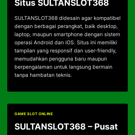
Situs SULTANSLOT368
SULTANSLOT368 didesain agar kompatibel
dengan berbagai perangkat, baik desktop,
laptop, maupun smartphone dengan sistem
operasi Android dan iOS. Situs ini memiliki
tampilan yang responsif dan user-friendly,
memudahkan pengguna baru maupun
berpengalaman untuk langsung bermain
tanpa hambatan teknis.
GAME SLOT ONLINE
SULTANSLOT368 – Pusat