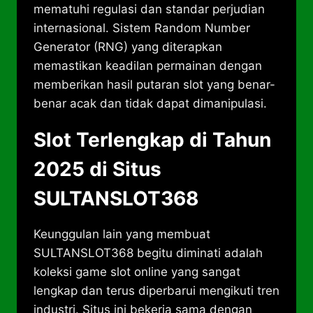
mematuhi regulasi dan standar perjudian
internasional. Sistem Random Number
Generator (RNG) yang diterapkan
memastikan keadilan permainan dengan
memberikan hasil putaran slot yang benar-
benar acak dan tidak dapat dimanipulasi.
Slot Terlengkap di Tahun
2025 di Situs
SULTANSLOT368
Keunggulan lain yang membuat
SULTANSLOT368 begitu diminati adalah
koleksi game slot online yang sangat
lengkap dan terus diperbarui mengikuti tren
industri. Situs ini bekerja sama dengan