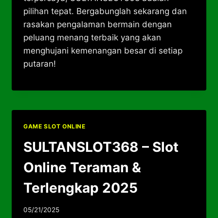
pilihan tepat. Bergabunglah sekarang dan
rasakan pengalaman bermain dengan
peluang menang terbaik yang akan
menghujani kemenangan besar di setiap
putaran!
GAME SLOT ONLINE
SULTANSLOT368 – Slot
Online Teraman &
Terlengkap 2025
05/21/2025