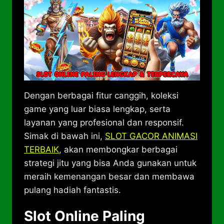
Dengan berbagai fitur canggih, koleksi
game yang luar biasa lengkap, serta
layanan yang profesional dan responsif.
Simak di bawah ini,
SLOT GACOR ANIMASI
TERBAIK
, akan membongkar berbagai
strategi jitu yang bisa Anda gunakan untuk
meraih kemenangan besar dan membawa
pulang hadiah fantastis.
Slot Online Paling