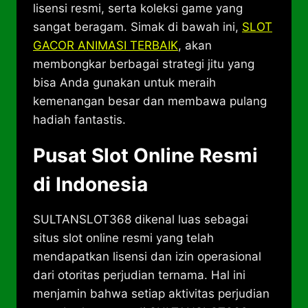
lisensi resmi, serta koleksi game yang
sangat beragam. Simak di bawah ini,
SLOT
GACOR ANIMASI TERBAIK
, akan
membongkar berbagai strategi jitu yang
bisa Anda gunakan untuk meraih
kemenangan besar dan membawa pulang
hadiah fantastis.
Pusat Slot Online Resmi
di Indonesia
SULTANSLOT368 dikenal luas sebagai
situs slot online resmi yang telah
mendapatkan lisensi dan izin operasional
dari otoritas perjudian ternama. Hal ini
menjamin bahwa setiap aktivitas perjudian